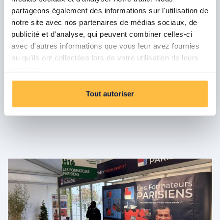
partageons également des informations sur l'utilisation de
Les Formateurs Parisiens au Salon
notre site avec nos partenaires de médias sociaux, de
Préventica Maroc : un engagement
publicité et d'analyse, qui peuvent combiner celles-ci
international pour la sécurité au travail
avec d'autres informations que vous leur avez fournies
ou qu'ils ont collectées lors de votre utilisation de leurs
Les Formateurs Parisiens ont participé au Salon
services.
Préventica à Casablanca, un événement
international dédié à la sécurité globale et à la
Tout autoriser
santé au travail.