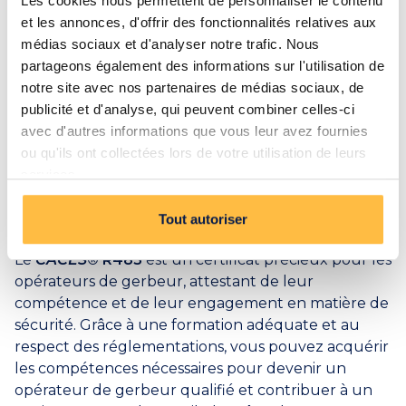
Les cookies nous permettent de personnaliser le contenu
l'arrêt d'urgence du gerbeur et les mesures à
et les annonces, d'offrir des fonctionnalités relatives aux
prendre en cas d'incident ou d'accident.
médias sociaux et d'analyser notre trafic. Nous
partageons également des informations sur l'utilisation de
Respectez les recommandations de charge
notre site avec nos partenaires de médias sociaux, de
maximale pour le gerbeur
. Veillez à ce que les
publicité et d'analyse, qui peuvent combiner celles-ci
charges soient correctement réparties et sécurisées
avec d'autres informations que vous leur avez fournies
pour éviter les déséquilibres et les risques de
ou qu'ils ont collectées lors de votre utilisation de leurs
basculement.
services.
Conclusion
Tout autoriser
Le
CACES
® R485
est un certificat précieux pour les
opérateurs de gerbeur, attestant de leur
compétence et de leur engagement en matière de
sécurité. Grâce à une formation adéquate et au
respect des réglementations, vous pouvez acquérir
les compétences nécessaires pour devenir un
opérateur de gerbeur qualifié et contribuer à un