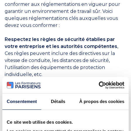
conformer aux réglementations en vigueur pour
garantir un environnement de travail sûr. Voici
quelques réglementations clés auxquelles vous
devez vous conformer :
Respectez les règles de sécurité établies par
votre entreprise et les autorités compétentes
,
Ces règles peuvent inclure des directives sur la
vitesse de conduite, les distances de sécurité,
l'utilisation des équipements de protection
individuelle, etc.
Effectuez régulièrement des vérifications de
routine sur le gerbeur,
Assurez-vous que les freins,
Consentement
Détails
À propos des cookies
les feux, les avertisseurs sonores et les systèmes de
sécurité sont en bon état de fonctionnement avant
chaque utilisation.
Ce site web utilise des cookies.
Maîtrisez les procédures d'urgence
, telles que