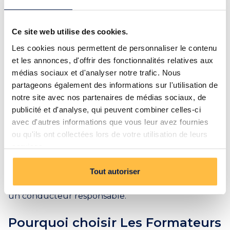
du travail.
Une formation au cœur de la
Ce site web utilise des cookies.
sécurité
Les cookies nous permettent de personnaliser le contenu
et les annonces, d'offrir des fonctionnalités relatives aux
Au-delà de l’aspect professionnel, la formation aux
médias sociaux et d'analyser notre trafic. Nous
engins logistiques a une dimension essentielle : la
partageons également des informations sur l'utilisation de
sécurité. Chaque année, de nombreux accidents
notre site avec nos partenaires de médias sociaux, de
surviennent à cause d’une mauvaise manipulation
publicité et d'analyse, qui peuvent combiner celles-ci
ou d’un manque de vigilance.
avec d'autres informations que vous leur avez fournies
Les Formateurs Parisiens sensibilisent leurs
ou qu'ils ont collectées lors de votre utilisation de leurs
stagiaires à l’importance de la prévention des
services.
risques et à l’application stricte des règles de
sécurité. La sécurité au travail est au centre de nos
Tout autoriser
formations, car un bon conducteur est avant tout
un conducteur responsable.
Pourquoi choisir Les Formateurs