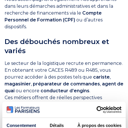
dans leurs démarches administratives et dans la
recherche de financements via le
Compte
Personnel de Formation (CPF)
ou d’autres
dispositifs.
Des débouchés nombreux et
variés
Le secteur de la logistique recrute en permanence.
En obtenant votre CACES R489 ou R485, vous
pourrez accéder à des postes tels que
cariste
,
magasinier
,
préparateur de commandes
,
agent de
quai
ou encore
conducteur d’engins
.
Ces métiers offrent de réelles perspectives
d’évolution, notamment vers des postes de chef
d’équipe ou de responsable logistique. Se former
aux engins logistiques, c’est donc investir dans une
compétence durable et recherchée sur le marché
Consentement
Détails
À propos des cookies