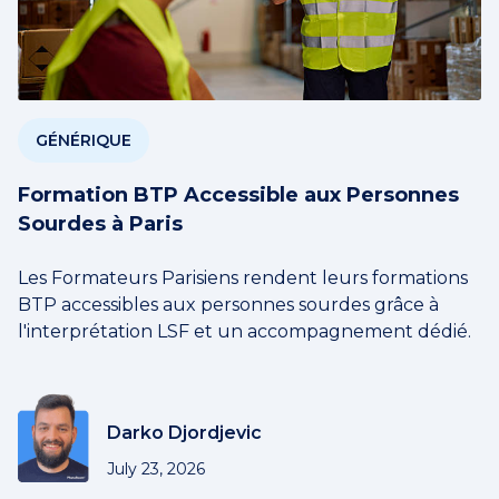
GÉNÉRIQUE
Formation BTP Accessible aux Personnes
Sourdes à Paris
Les Formateurs Parisiens rendent leurs formations
BTP accessibles aux personnes sourdes grâce à
l'interprétation LSF et un accompagnement dédié.
Darko Djordjevic
July 23, 2026