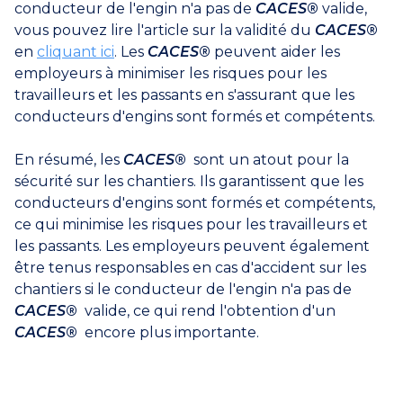
conducteur de l'engin n'a pas de
CACES
®
valide,
vous pouvez lire l'article sur la validité du
CACES
®
en
cliquant ici
. Les
CACES
®
peuvent aider les
employeurs à minimiser les risques pour les
travailleurs et les passants en s'assurant que les
conducteurs d'engins sont formés et compétents.
En résumé, les
CACES
®
sont un atout pour la
sécurité sur les chantiers. Ils garantissent que les
conducteurs d'engins sont formés et compétents,
ce qui minimise les risques pour les travailleurs et
les passants. Les employeurs peuvent également
être tenus responsables en cas d'accident sur les
chantiers si le conducteur de l'engin n'a pas de
CACES
®
valide, ce qui rend l'obtention d'un
CACES
®
encore plus importante.