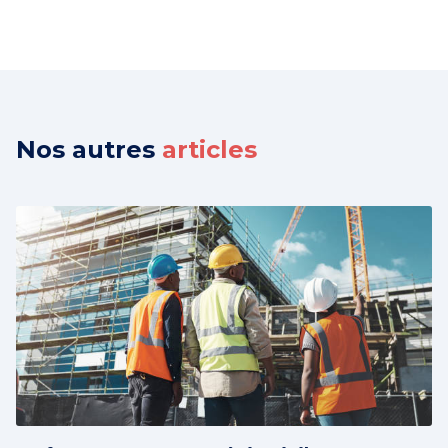
Nos autres
articles