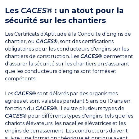
Les
CACES
®
: un atout pour la
sécurité sur les chantiers
Les Certificats d'Aptitude à la Conduite d'Engins de
chantier, ou
CACES
®
, sont des certifications
obligatoires pour les conducteurs d'engins sur les
chantiers de construction. Les
CACES
®
permettent
d'assurer la sécurité sur les chantiers en s'assurant
que les conducteurs d'engins sont formés et
compétents.
Les
CACES
®
sont délivrés par des organismes
agréés et sont valables pendant 5 ans ou 10 ans en
fonction du
CACES
®
. Il existe plusieurs types de
CACES
®
pour différents types d'engins, tels que les
chariots élévateurs, les nacelles élévatrices et les
engins de terrassement. Les conducteurs doivent
suivre une formation théorique et pratique avant