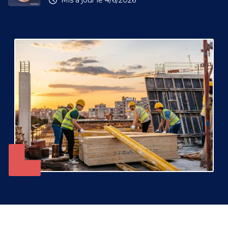
Mis à jour le
4/6/2026