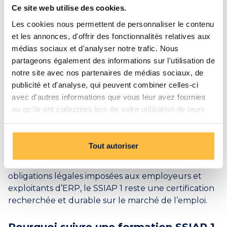
agents de sécurité incendie interviennent
Ce site web utilise des cookies.
notamment dans
:
Les cookies nous permettent de personnaliser le contenu
et les annonces, d'offrir des fonctionnalités relatives aux
Les centres commerciaux
médias sociaux et d'analyser notre trafic. Nous
partageons également des informations sur l'utilisation de
Les hôpitaux et établissements de santé
notre site avec nos partenaires de médias sociaux, de
publicité et d'analyse, qui peuvent combiner celles-ci
Les gares et aéroports
avec d'autres informations que vous leur avez fournies
ou qu'ils ont collectées lors de votre utilisation de leurs
Les immeubles de bureaux et IGH
services.
Les sites industriels et événementiels
Tout autoriser
Avec l’augmentation des normes de sécurité et des
obligations légales imposées aux employeurs et
exploitants d’ERP, le SSIAP 1 reste une certification
recherchée et durable sur le marché de l’emploi.